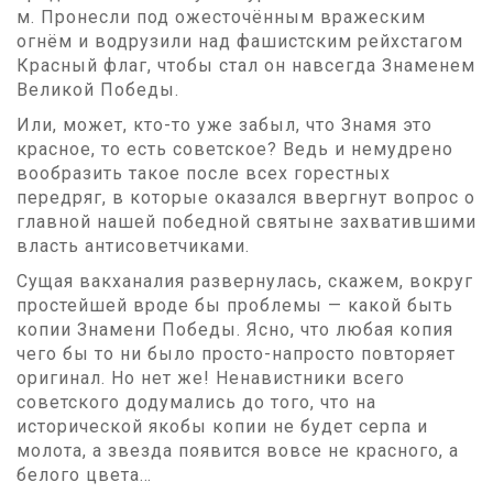
м. Пронесли под ожесточённым вражеским
огнём и водрузили над фашистским рейхстагом
Красный флаг, чтобы стал он навсегда Знаменем
Великой Победы.
Или, может, кто-то уже забыл, что Знамя это
красное, то есть советское? Ведь и немудрено
вообразить такое после всех горестных
передряг, в которые оказался ввергнут вопрос о
главной нашей победной святыне захватившими
власть антисоветчиками.
Сущая вакханалия развернулась, скажем, вокруг
простейшей вроде бы проблемы — какой быть
копии Знамени Победы. Ясно, что любая копия
чего бы то ни было просто-напросто повторяет
оригинал. Но нет же! Ненавистники всего
советского додумались до того, что на
исторической якобы копии не будет серпа и
молота, а звезда появится вовсе не красного, а
белого цвета…