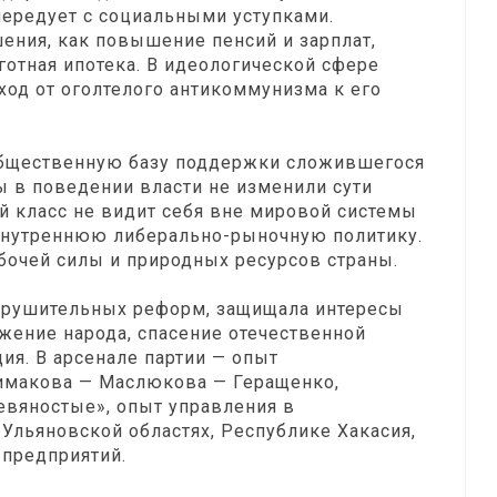
чередует с социальными уступками.
ения, как повышение пенсий и зарплат,
готная ипотека. В идеологической сфере
ход от оголтелого антикоммунизма к его
общественную базу поддержки сложившегося
ы в поведении власти не изменили сути
й класс не видит себя вне мировой системы
 внутреннюю либерально-рыночную политику.
бочей силы и природных ресурсов страны.
зрушительных реформ, защищала интересы
ежение народа, спасение отечественной
ия. В арсенале партии — опыт
имакова — Маслюкова — Геращенко,
девяностые», опыт управления в
 Ульяновской областях, Республике Хакасия,
предприятий.