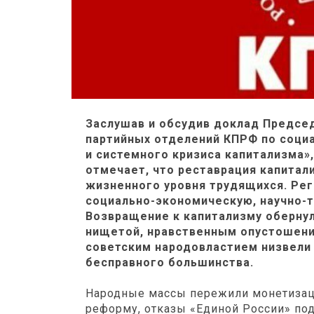
Заслушав и обсудив доклад Председ
партийных отделений КПРФ по соци
и системного кризиса капитализма»
отмечает, что реставрация капитал
жизненного уровня трудящихся. Рег
социально-экономическую, научно-т
Возвращение к капитализму оберну
нищетой, нравственным опустошени
советским народовластием низвели
бесправного большинства.
Народные массы пережили монетизац
реформу, отказы «Единой России» по