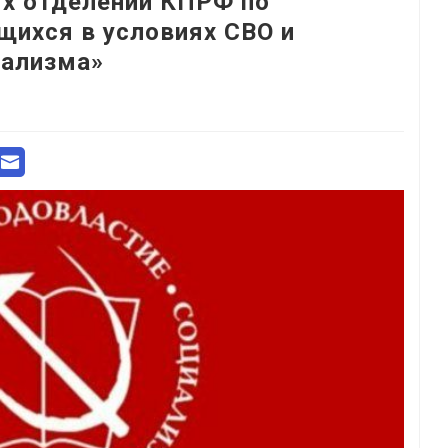
ых отделений КПРФ по
щихся в условиях СВО и
тализма»