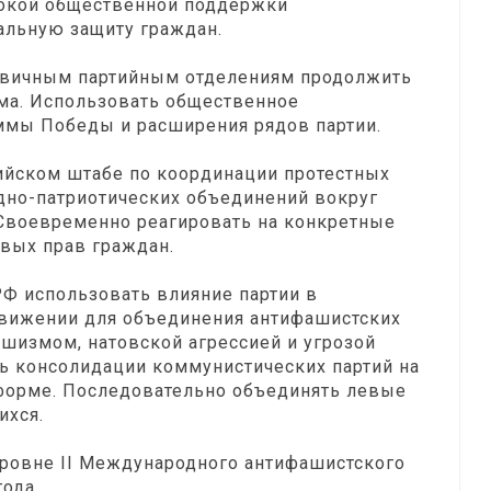
рокой общественной поддержки
альную защиту граждан.
ервичным партийным отделениям продолжить
ма. Использовать общественное
ммы Победы и расширения рядов партии.
ийском штабе по координации протестных
дно-патриотических объединений вокруг
 Своевременно реагировать на конкретные
вых прав граждан.
РФ использовать влияние партии в
вижении для объединения антифашистских
шизмом, натовской агрессией и угрозой
ь консолидации коммунистических партий на
форме. Последовательно объединять левые
ихся.
ровне II Международного антифашистского
ода.