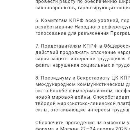
провести работу по обеспечению ши
законопроектов, гарантирующих соци
6. Комитетам КПРФ всех уровней, п
развёртывание Народного референду
голосование для разъяснения Програ
7. Представителям КПРФ в Общеросс
действий продолжать сплочение наро
задач защиты интересов трудящихся.
факты нарушения социальных и трудо
8. Президиуму и Секретариату ЦК КП
международном коммунистическом д
сил в борьбе с империализмом, неофа
новой мировой войны. Способствоват
твёрдой марксистско-ленинской плат
силы, отстаивающие интересы трудящ
Обеспечить проведение на высоком у
форума в Москве 22—24 апреля 2025 г