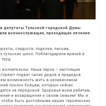
ов депутаты Тульской городской Думы
тили военнослужащих, проходящих лечение
рукты, сладости, поделки, письма,
з тульских школ. Поблагодарили врачей и
 труд.
ь волнительны. Наши парни – настоящие
вторяют подвиг своих дедов и прадедов.
еем возможность жить в независимом
изкий поклон бойцам, которые сейчас
одятся на передовой. Здоровья всем ребятам,
ления и возвращения к своим семьям! Мы и
 чтобы быть достойными наших героических
лективу госпиталя, всем медикам, спасающим