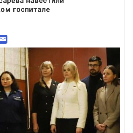
сарева навестили
ом госпитале