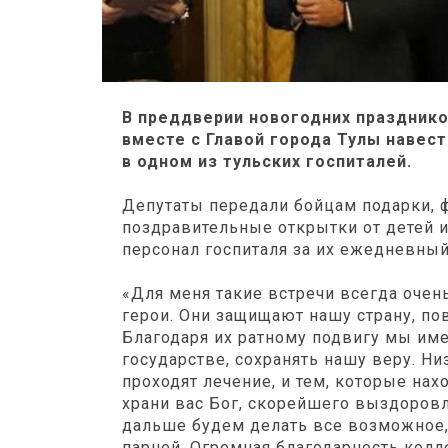
В преддверии новогодних праздник
вместе с Главой города Тулы навес
в одном из тульских госпиталей.
Депутаты передали бойцам подарки, ф
поздравительные открытки от детей и
персонал госпиталя за их ежедневный
«Для меня такие встречи всегда очен
герои. Они защищают нашу страну, по
Благодаря их ратному подвигу мы им
государстве, сохранять нашу веру. Н
проходят лечение, и тем, которые нах
храни вас Бог, скорейшего выздоров
дальше будем делать все возможное,
парней. Огромная благодарность кол