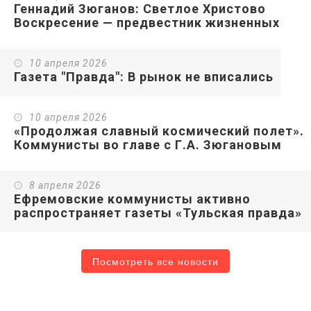
Геннадий Зюганов: Светлое Христово
Воскресение — предвестник жизненных
перемен и символ надежды на Победу
Добра и Справедливости
10 апреля 2026
Газета "Правда": В рынок не вписались
10 апреля 2026
«Продолжая славный космический полет».
Коммунисты во главе с Г.А. Зюгановым
почтили у Кремлевской стены память
советских покорителей Космоса
8 апреля 2026
Ефремовские коммунисты активно
распространяет газеты «Тульская правда»
с информацией о народном референдуме
КПРФ
Посмотреть все новости