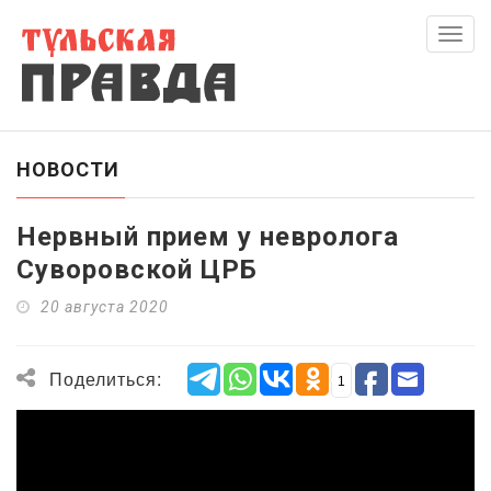
Скры
нави
НОВОСТИ
Нервный прием у невролога
Суворовской ЦРБ
20 августа 2020
Поделиться:
1