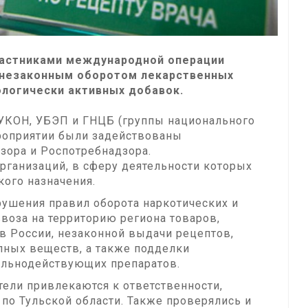
стниками международной операции
с незаконным оборотом лекарственных
ологически активных добавок.
УКОН, УБЭП и ГНЦБ (группы национального
ероприятии были задействованы
зора и Роспотребнадзора.
рганизаций, в сферу деятельности которых
кого назначения.
рушения правил оборота наркотических и
воза на территорию региона товаров,
в России, незаконной выдачи рецептов,
пных веществ, а также подделки
ильнодействующих препаратов.
ли привлекаются к ответственности,
по Тульской области. Также проверялись и