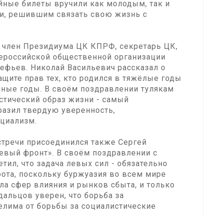
йные билеты вручили как молодым, так и
и, решившим связать свою жизнь с
л член Президиума ЦК КПРФ, секретарь ЦК,
ероссийской общественной организации
ефьев. Николай Васильевич рассказал о
ащите прав тех, кто родился в тяжёлые годы
нные годы. В своём поздравлении тулякам
стический образ жизни - самый
азил твердую уверенность,
оциализм.
стречи присоединился также Сергей
евый фронт». В своём поздравлении с
тил, что задача левых сил - обязательно
ота, поскольку буржуазия во всем мире
ла сфер влияния и рынков сбыта, и только
Удальцов уверен, что борьба за
елима от борьбы за социалистические