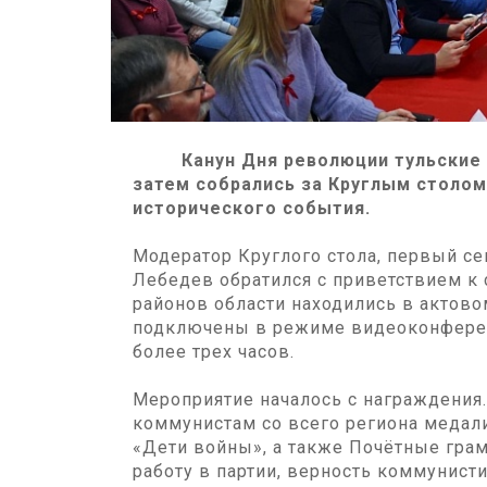
Канун Дня революции тульские к
затем собрались за Круглым столо
исторического события.
Модератор Круглого стола, первый с
Лебедев обратился с приветствием к 
районов области находились в актово
подключены в режиме видеоконферен
более трех часов.
Мероприятие началось с награждения
коммунистам со всего региона медал
«Дети войны», а также Почётные гр
работу в партии, верность коммунис