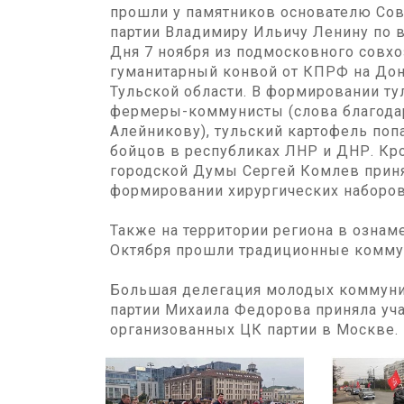
прошли у памятников основателю Сов
партии Владимиру Ильичу Ленину по вс
Дня 7 ноября из подмосковного совхо
гуманитарный конвой от КПРФ на Донб
Тульской области. В формировании ту
фермеры-коммунисты (слова благода
Алейникову), тульский картофель поп
бойцов в республиках ЛНР и ДНР. Кро
городской Думы Сергей Комлев приня
формировании хирургических наборов
Также на территории региона в озна
Октября прошли традиционные коммун
Большая делегация молодых коммуни
партии Михаила Федорова приняла уча
организованных ЦК партии в Москве.