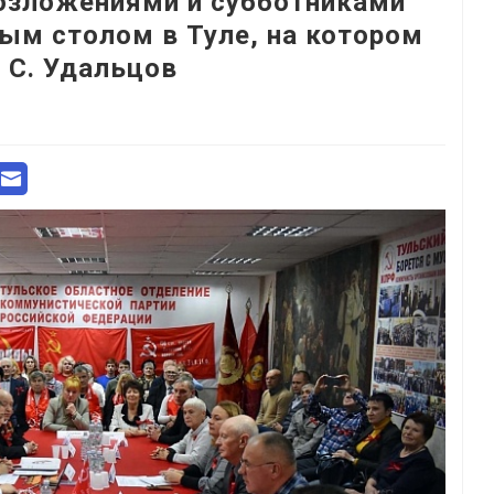
озложениями и субботниками
лым столом в Туле, на котором
 С. Удальцов