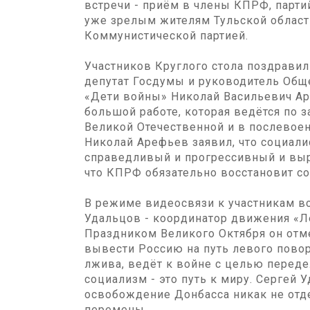
встречи - приём в члены КПРФ, парти
уже зрелым жителям Тульской област
Коммунистической партией.
Участников Круглого стола поздрави
депутат Госдумы и руководитель Общ
«Дети войны» Николай Васильевич Ар
большой работе, которая ведётся по з
Великой Отечественной и в послевое
Николай Арефьев заявил, что социали
справедливый и прогрессивный и выр
что КПРФ обязательно восстановит с
В режиме видеосвязи к участникам в
Удальцов - координатор движения «Л
Праздником Великого Октября он отме
вывести Россию на путь левого повор
лжива, ведёт к войне с целью переде
социализм - это путь к миру. Сергей 
освобождение Донбасса никак не отд
перемены.