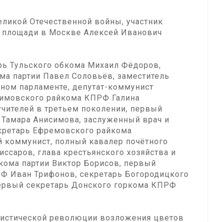
еликой Отечественной войны, участник
ой площади в Москве Алексей Иванович
рь Тульского обкома Михаил Фёдоров,
ма партии Павел Соловьёв, заместитель
ном парламенте, депутат-коммунист
Кимовского райкома КПРФ Галина
учителей в третьем поколении, первый
Тамара Анисимова, заслуженный врач и
кретарь Ефремовского райкома
 коммунист, полный кавалер почётного
иссаров, глава крестьянского хозяйства и
кома партии Виктор Борисов, первый
Ф Иван Трифонов, секретарь Богородицкого
ервый секретарь Донского горкома КПРФ
листической революции возложения цветов