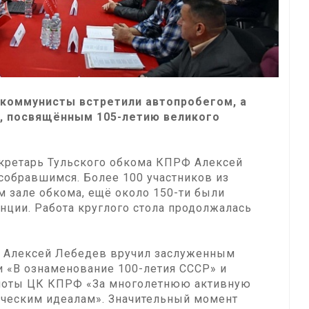
оммунисты встретили автопробегом, а
м, посвящённым 105-летию великого
екретарь Тульского обкома КПРФ Алексей
собравшимся. Более 100 участников из
м зале обкома, ещё около 150-ти были
ции. Работа круглого стола продолжалась
. Алексей Лебедев вручил заслуженным
и «В ознаменование 100-летия СССР» и
амоты ЦК КПРФ «За многолетнюю активную
тическим идеалам». Значительный момент