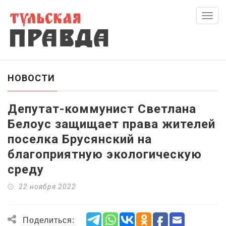
Скры
нави
НОВОСТИ
Депутат-коммунист Светлана
Белоус защищает права жителей
поселка Брусянский на
благоприятную экологическую
среду
22 ноября 2022
Поделиться: