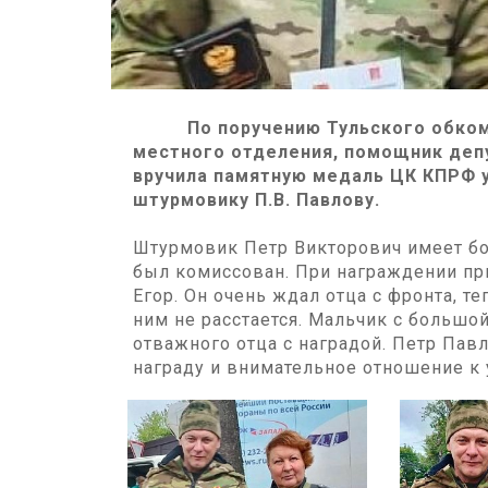
По поручению Тульского обкома 
местного отделения, помощник деп
вручила памятную медаль ЦК КПРФ у
штурмовику П.В. Павлову.
Штурмовик Петр Викторович имеет бо
был комиссован. При награждении пр
Егор. Он очень ждал отца с фронта, 
ним не расстается. Мальчик с большо
отважного отца с наградой. Петр Пав
награду и внимательное отношение к