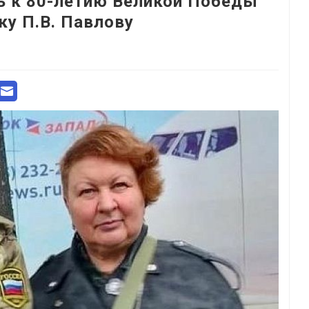
ь к 80-летию Великой Победы
ку П.В. Павлову